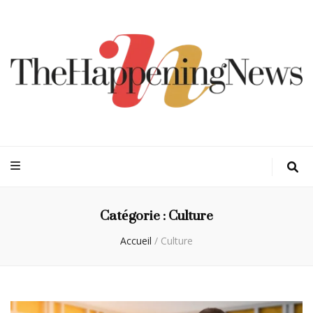
Thehappeningn
Vivez l'instant trendy !
Catégorie :
Culture
Accueil
/
Culture