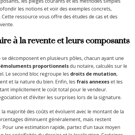
omposants, les pièges courants et les méthodes simples
ofondir les notions et voir des exemples concrets,
. Cette ressource vous offre des études de cas et des
 vente.
ire à la revente et leurs composants
e
se décomposent en plusieurs pôles, chacun ayant une
s
émoluments proportionnels
du notaire, calculés sur le
el. Le second bloc regroupe les
droits de mutation
,
ent et la nature du bien. Enfin, les
frais annexes
et les
ant implicitement le coût total pour le vendeur.
ciation et d’éviter les surprises lors de la signature.
 la majorité des coûts et évoluent avec le montant de la
ourcentages diminuent généralement, mais restent
 Pour une estimation rapide, partez d’un taux moyen
 les spécificités du dossier et la localisation. Certaines