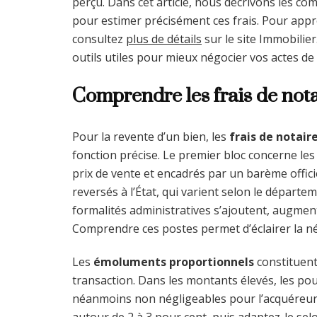
perçu. Dans cet article, nous décrivons les c
pour estimer précisément ces frais. Pour appr
consultez
plus de détails
sur le site Immobilier
outils utiles pour mieux négocier vos actes de
Comprendre les frais de nota
Pour la revente d’un bien, les
frais de notair
fonction précise. Le premier bloc concerne le
prix de vente et encadrés par un barème offici
reversés à l’État, qui varient selon le départem
formalités administratives s’ajoutent, augment
Comprendre ces postes permet d’éclairer la négo
Les
émoluments proportionnels
constituent
transaction. Dans les montants élevés, les p
néanmoins non négligeables pour l’acquéreur.
autour de 2 à 3 pour cent, puis adaptez-le selon