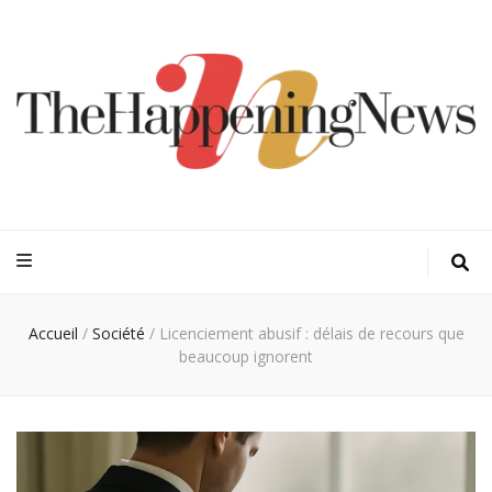
Thehappeningn
Vivez l'instant trendy !
Accueil
/
Société
/
Licenciement abusif : délais de recours que
beaucoup ignorent