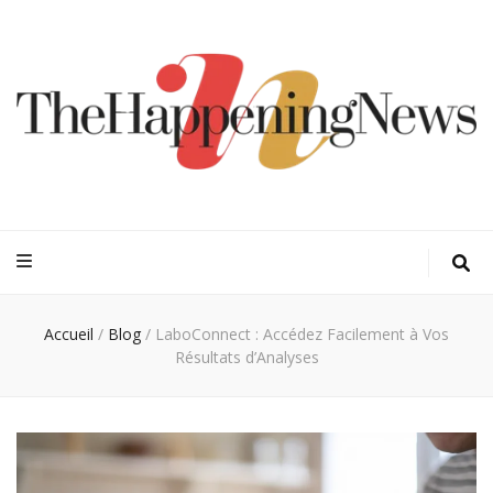
Thehappeningn
Vivez l'instant trendy !
Accueil
/
Blog
/
LaboConnect : Accédez Facilement à Vos
Résultats d’Analyses