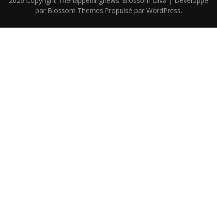
2026 Copyright
Thehappeningnews
.
Blossom Diva | Développé
par
Blossom Themes
.Propulsé par
WordPress
.