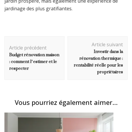
jardin prospère, mais également une expérience de
jardinage des plus gratifiantes.
Navigation
Article suivant
d'article
Article précédent
Investir dans la
Budget rénovation maison
rénovation thermique :
: comment l’estimer et le
rentabilité réelle pour les
respecter
propriétaires
Vous pourriez également aimer...