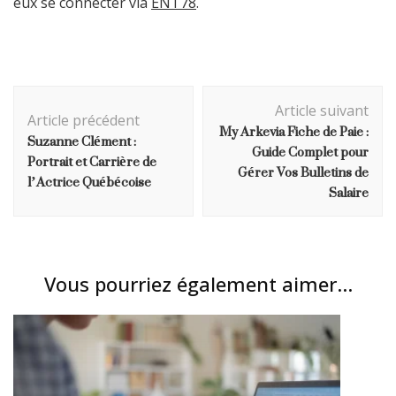
eux se connecter via
ENT78
.
Navigation
Article suivant
d'article
Article précédent
My Arkevia Fiche de Paie :
Suzanne Clément :
Guide Complet pour
Portrait et Carrière de
Gérer Vos Bulletins de
l’Actrice Québécoise
Salaire
Vous pourriez également aimer...