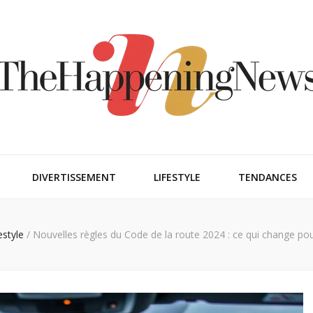
ngnews
DIVERTISSEMENT
LIFESTYLE
TENDANCES
estyle
/
Nouvelles règles du Code de la route 2024 : ce qui change pou