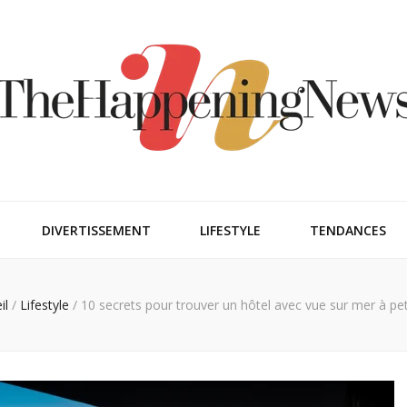
ngnews
DIVERTISSEMENT
LIFESTYLE
TENDANCES
il
/
Lifestyle
/
10 secrets pour trouver un hôtel avec vue sur mer à peti