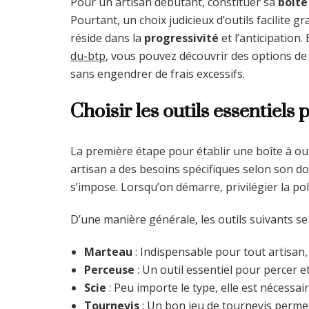
Pour un artisan débutant, constituer sa
boîte
Pourtant, un choix judicieux d’outils facilite g
réside dans la
progressivité
et l’anticipatio
du-btp
, vous pouvez découvrir des options de l
sans engendrer de frais excessifs.
Choisir les outils essentiels
La première étape pour établir une boîte à outi
artisan a des besoins spécifiques selon son 
s’impose. Lorsqu’on démarre, privilégier la pol
D’une manière générale, les outils suivants se
Marteau
: Indispensable pour tout artisan,
Perceuse
: Un outil essentiel pour percer e
Scie
: Peu importe le type, elle est nécessa
Tournevis
: Un bon jeu de tournevis permet 