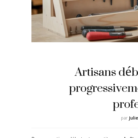
Artisans déb
progressiveme
prof
par
Juli