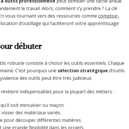
 à outils professionnelle
peut sembler une tâche ardue.
randement le travail. Alors, comment s’y prendre ? La clé
n. En vous tournant vers des ressources comme
comptoir-
ocation d’outillage qui faciliteront votre apprentissage
 pour débuter
ls robuste consiste à choisir les outils essentiels. Chaque
domaine. C’est pourquoi une
sélection stratégique
d’outils
yvalence des outils peut être très judicieux.
 révèlent indispensables pour la plupart des métiers :
 qu’il soit menuisier ou maçon.
t visser des matériaux variés.
ire pour découper différentes matières.
une grande flexibilité dans les projets.