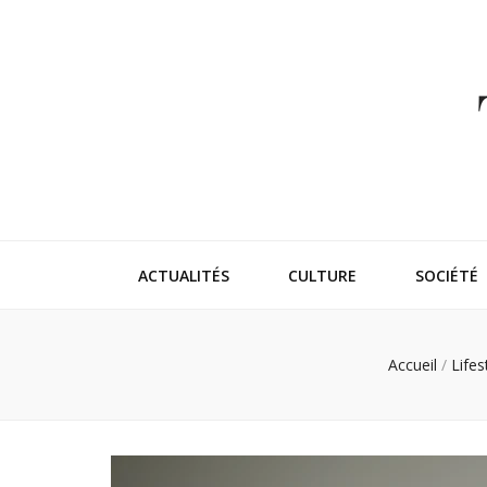
Thehappeni
Vivez l'instant trendy !
ACTUALITÉS
CULTURE
SOCIÉTÉ
Accueil
/
Lifes