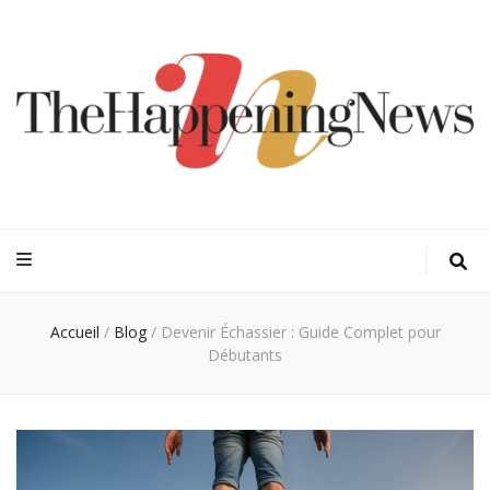
Thehappeningn
Vivez l'instant trendy !
Accueil
/
Blog
/
Devenir Échassier : Guide Complet pour
Débutants