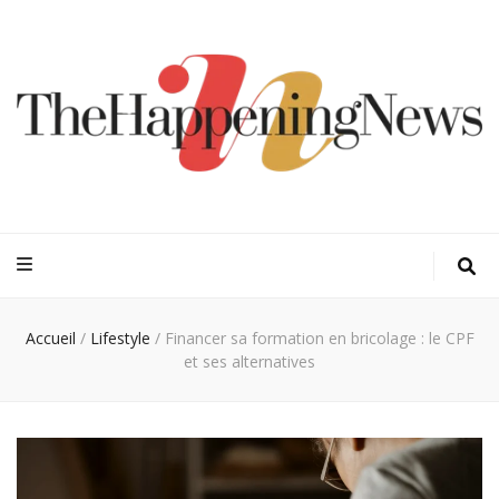
Thehappeningn
Vivez l'instant trendy !
Accueil
/
Lifestyle
/
Financer sa formation en bricolage : le CPF
et ses alternatives