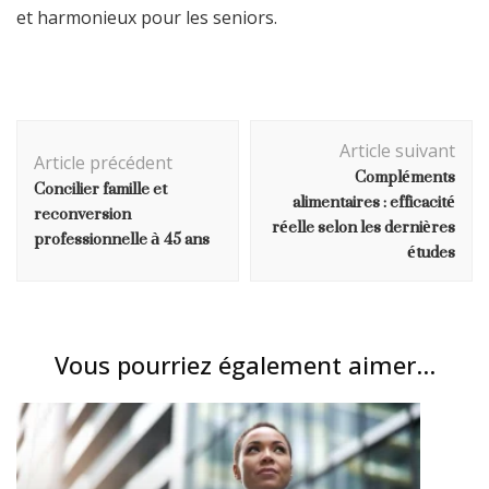
et harmonieux pour les seniors.
Navigation
Article suivant
d'article
Article précédent
Compléments
Concilier famille et
alimentaires : efficacité
reconversion
réelle selon les dernières
professionnelle à 45 ans
études
Vous pourriez également aimer...