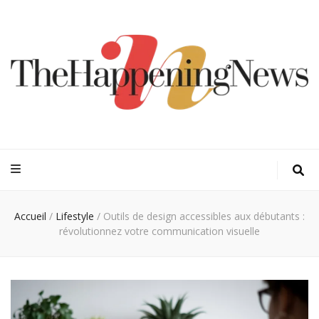
Thehappeningn
Vivez l'instant trendy !
Accueil
/
Lifestyle
/
Outils de design accessibles aux débutants :
révolutionnez votre communication visuelle