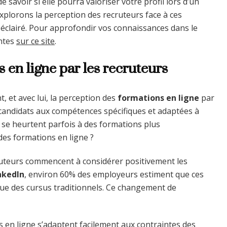
e savoir si elle pourra valoriser votre profil lors d’un
xplorons la perception des recruteurs face à ces
x éclairé. Pour approfondir vos connaissances dans le
ntes
sur ce site
.
 en ligne par les recruteurs
, et avec lui, la perception des
formations en ligne
par
 candidats aux compétences spécifiques et adaptées à
s se heurtent parfois à des formations plus
es formations en ligne ?
teurs commencent à considérer positivement les
nkedIn
, environ 60% des employeurs estiment que ces
que des cursus traditionnels. Ce changement de
s en ligne s’adaptent facilement aux contraintes des