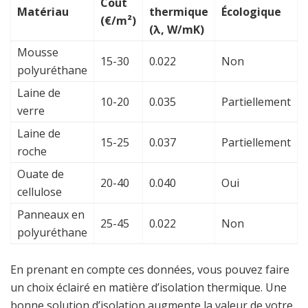
Coût
Matériau
thermique
Écologique
(€/m²)
(λ, W/mK)
Mousse
15-30
0.022
Non
polyuréthane
Laine de
10-20
0.035
Partiellement
verre
Laine de
15-25
0.037
Partiellement
roche
Ouate de
20-40
0.040
Oui
cellulose
Panneaux en
25-45
0.022
Non
polyuréthane
En prenant en compte ces données, vous pouvez faire
un choix éclairé en matière d’isolation thermique. Une
bonne solution d’isolation augmente la valeur de votre