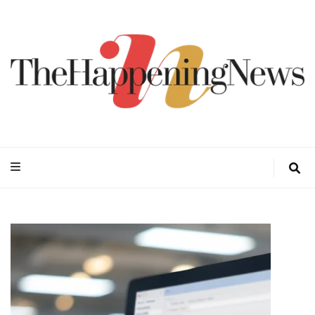
Thehappeningn
Vivez l'instant trendy !