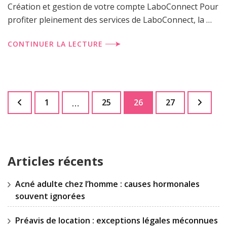
Création et gestion de votre compte LaboConnect Pour
profiter pleinement des services de LaboConnect, la …
CONTINUER LA LECTURE
Pagination
Page
Page
Page
Page
1
25
26
27
…
des
publications
Articles récents
Acné adulte chez l’homme : causes hormonales
souvent ignorées
Préavis de location : exceptions légales méconnues