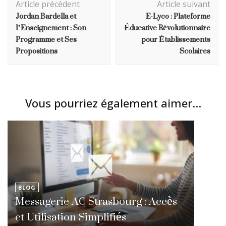
Article précédent
Article suivant
d'article
Jordan Bardella et
E-Lyco : Plateforme
l’Enseignement : Son
Éducative Révolutionnaire
Programme et Ses
pour Établissements
Propositions
Scolaires
Vous pourriez également aimer...
BLOG
Messagerie AC Strasbourg : Accès
et Utilisation Simplifiés