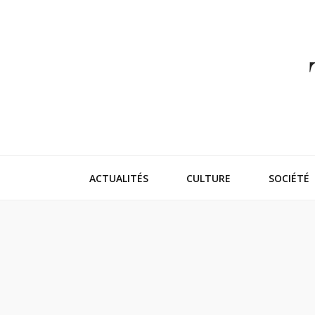
Thehappeni
Vivez l'instant trendy !
ACTUALITÉS
CULTURE
SOCIÉTÉ